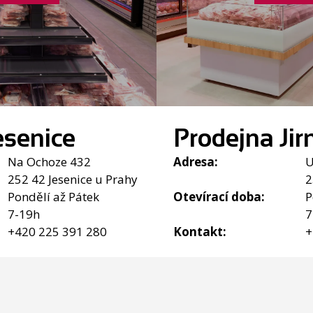
esenice
Prodejna Jir
Na Ochoze 432
Adresa:
U
252 42 Jesenice u Prahy
2
Pondělí až Pátek
Otevírací doba:
P
7-19h
7
+420 225 391 280
Kontakt:
+